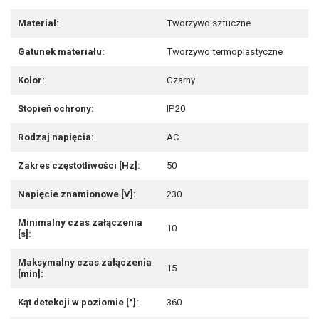
Materiał:
Tworzywo sztuczne
Gatunek materiału:
Tworzywo termoplastyczne
Kolor:
Czarny
Stopień ochrony:
IP20
Rodzaj napięcia:
AC
Zakres częstotliwości [Hz]:
50
Napięcie znamionowe [V]:
230
Minimalny czas załączenia
10
[s]:
Maksymalny czas załączenia
15
[min]:
Kąt detekcji w poziomie [°]:
360