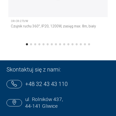
OR-CR-273/W
Czujnik ruchu 360°, IP20, 1200W, zasięg max. 8m, biały
Skontaktuj się z nami:
+48 32 43 43 110
ul. Rolników 437,
44-141 Gliwice