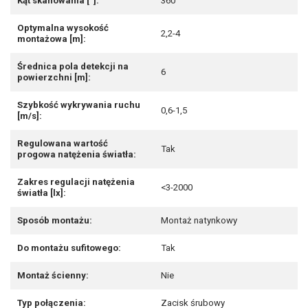
Kąt skanowania [°]:
360
Optymalna wysokość
2,2-4
montażowa [m]:
Średnica pola detekcji na
6
powierzchni [m]:
Szybkość wykrywania ruchu
0,6-1,5
[m/s]:
Regulowana wartość
Tak
progowa natężenia światła:
Zakres regulacji natężenia
<3-2000
światła [lx]:
Sposób montażu:
Montaż natynkowy
Do montażu sufitowego:
Tak
Montaż ścienny:
Nie
Typ połączenia:
Zacisk śrubowy