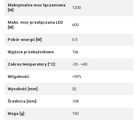
Maksymalna moc łączeniowa
1200
[W]:
Maks. moc przełączana LED
600
[W]:
Pobór energii [W]:
0.5
Wyjście przekaźnikowe:
Tak
Zakres temperatury [°C]:
-20 - +40
Wilgotność:
<93%
Wysokość [mm]:
52
Średnica [mm]:
108
Waga [g]:
130