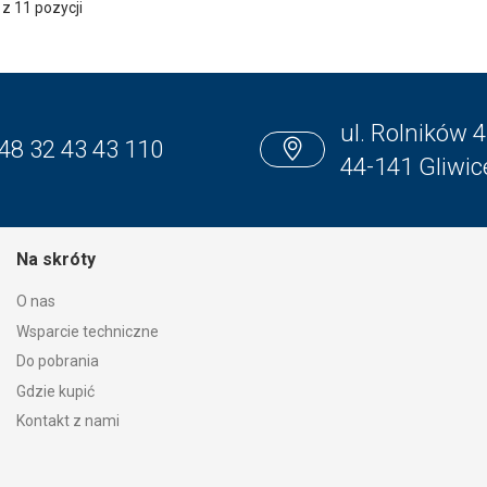
z 11 pozycji
ul. Rolników 4
48 32 43 43 110
44-141 Gliwic
Na skróty
O nas
Wsparcie techniczne
Do pobrania
Gdzie kupić
Kontakt z nami