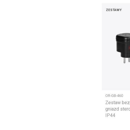
ZESTAWY
OR-GB-460
Zestaw bez
gniazd ster
IP44