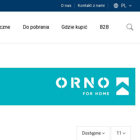
O nas
Kontakt z nami
PL
iczne
Do pobrania
Gdzie kupić
B2B
Dostępne
11