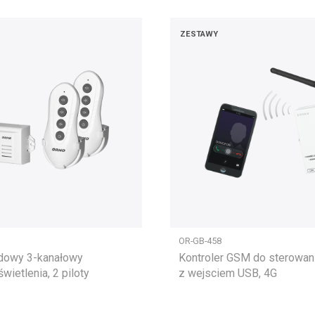
ZESTAWY
OR-GB-458
owy 3-kanałowy
Kontroler GSM do sterowan
wietlenia, 2 piloty
z wejsciem USB, 4G