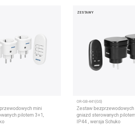
ZESTAWY
OR-GB-441(GS)
przewodowych mini
Zestaw bezprzewodowych 
owanych pilotem 3+1,
gniazd sterowanych pilote
ko
IP44 , wersja Schuko