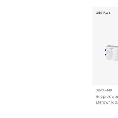
ZESTAWY
OR-GB-448
Bezprzewod
sterownik oś