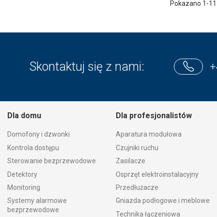
Pokazano 1-11 
Skontaktuj się z nami:
+
Dla domu
Dla profesjonalistów
Domofony i dzwonki
Aparatura modułowa
Kontrola dostępu
Czujniki ruchu
Sterowanie bezprzewodowe
Zasilacze
Detektory
Osprzęt elektroinstalacyjny
Monitoring
Przedłużacze
Systemy alarmowe
Gniazda podłogowe i meblowe
bezprzewodowe
Technika łączeniowa