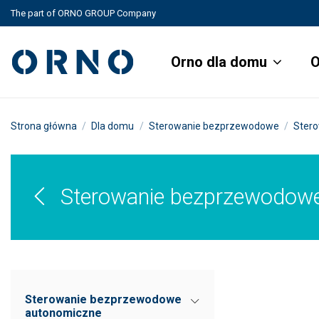
The part of ORNO GROUP Company
Orno dla domu
O
Strona główna
Dla domu
Sterowanie bezprzewodowe
Ster
Sterowanie bezprzewodow
Sterowanie bezprzewodowe
autonomiczne