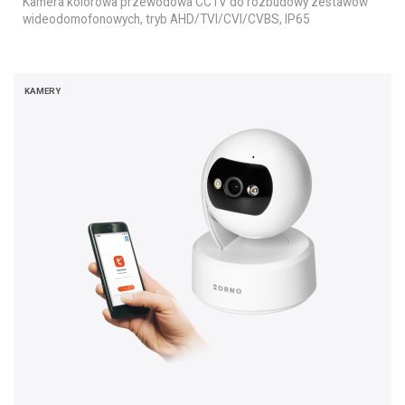
Kamera kolorowa przewodowa CCTV do rozbudowy zestawów
wideodomofonowych, tryb AHD/TVI/CVI/CVBS, IP65
KAMERY