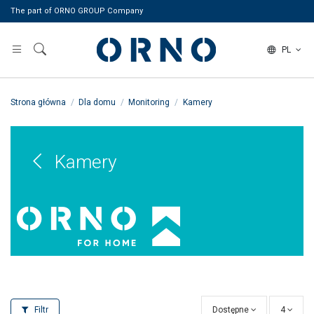
The part of ORNO GROUP Company
PL
Strona główna
Dla domu
Monitoring
Kamery
Kamery
Filtr
Dostępne
4