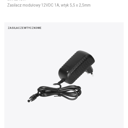
Zasilacz modułowy 12VDC 1A, wtyk 5,5 x 2,5mm
ZASILACZE WTYCZKOWE