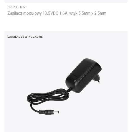
OR-PSU-1653
Zasilacz modułowy 13,5VDC 1,6A, wtyk 5,5mm x 2,5mm
ZASILACZE WTYCZKOWE