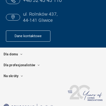
+48 32 43 43 110
ul. Rolników 437,
44-141 Gliwice
Dane kontaktowe
Dla domu
Dla profesjonalistów
Na skróty