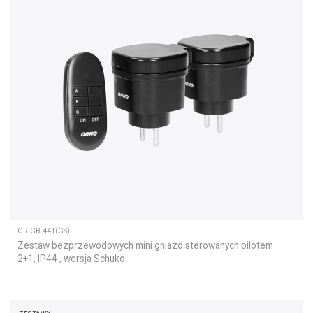
OR-GB-441(GS)
Zestaw bezprzewodowych mini gniazd sterowanych pilotem
2+1, IP44 , wersja Schuko