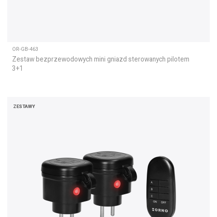
OR-GB-463
Zestaw bezprzewodowych mini gniazd sterowanych pilotem
3+1
ZESTAWY