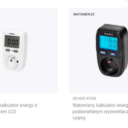
WATOMIERZE
OR-WAT-419/B
alkulator energii z
Watomierz, kalkulator energ
zem LCD
podświetlanym wyświetlac
czarny