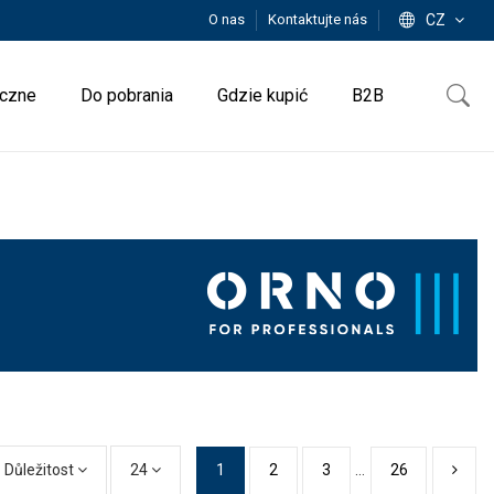
O nas
Kontaktujte nás
CZ
iczne
Do pobrania
Gdzie kupić
B2B
Důležitost
24
1
2
3
…
26