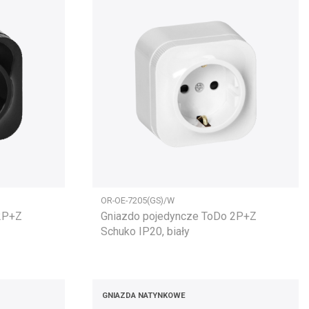
OR-OE-7205(GS)/W
 2P+Z
Gniazdo pojedyncze ToDo 2P+Z
Schuko IP20, biały
GNIAZDA NATYNKOWE