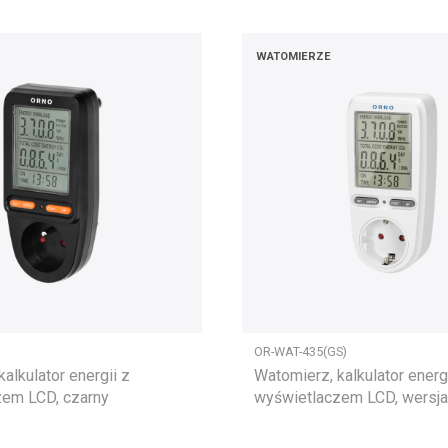
WATOMIERZE
OR-WAT-435(GS)
alkulator energii z
Watomierz, kalkulator energ
zem LCD, czarny
wyświetlaczem LCD, wersj