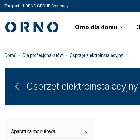
The part of ORNO GROUP Company
Orno dla domu
O
Domů
Dla profesjonalistów
Osprzęt elektroinstalacyjny
Osprzęt elektroinstalacyjny
Aparatura modułowa