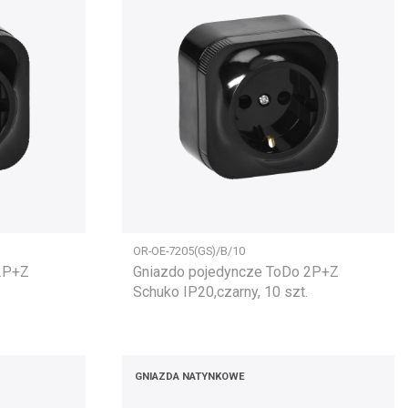
OR-OE-7205(GS)/B/10
 2P+Z
Gniazdo pojedyncze ToDo 2P+Z
Schuko IP20,czarny, 10 szt.
GNIAZDA NATYNKOWE