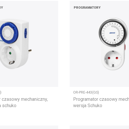
RY
PROGRAMATORY
)
OR-PRE-443(GS)
r czasowy mechaniczny,
Programator czasowy mech
a schuko
wersja Schuko