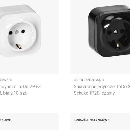
S)/W/10
OR-OE-7205(GS)/B
jedyncze ToDo 2P+Z
Gniazdo pojedyncze ToDo
 biały,10 szt.
Schuko IP20, czarny
YNKOWE
GNIAZDA NATYNKOWE