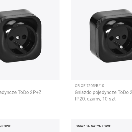
OR-OE-7205/B/10
jedyncze ToDo 2P+Z
Gniazdo pojedyncze ToDo
y
IP20, czarny, 10 szt.
YNKOWE
GNIAZDA NATYNKOWE