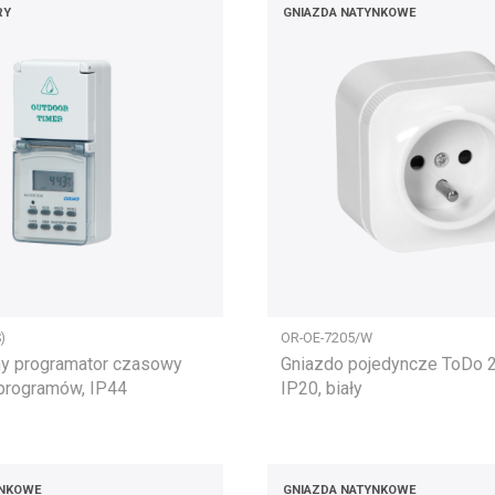
RY
GNIAZDA NATYNKOWE
)
OR-OE-7205/W
ny programator czasowy
Gniazdo pojedyncze ToDo
 programów, IP44
IP20, biały
YNKOWE
GNIAZDA NATYNKOWE