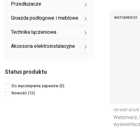
Przedłużacze
Gniazda podłogowe i meblowe
WATOMIERZE
Technika łączeniowa
Akcesoria elektroinstalacyjne
Status produktu
Do wyczerpania zapasów
(3)
Nowość
(12)
OR-WAT-435/B
Watomierz, k
wyświetlac