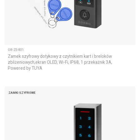
OR-ZS-831
Zamek szyfrowy dotykowy z czytnikiem kart i breloków
zbliżeniowych,ekran OLED, Wi-Fi, IP68, 1 przekaźnik 3A,
Powered by TUYA
ZAMKI SZYFROWE