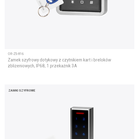
OR-ZS-816
Zamek szyfrowy dotykowy z czytnikiem kart i breloków
zbliżeniowych, IP68, 1 przekaźnik 3A
ZAMKI SZYFROWE