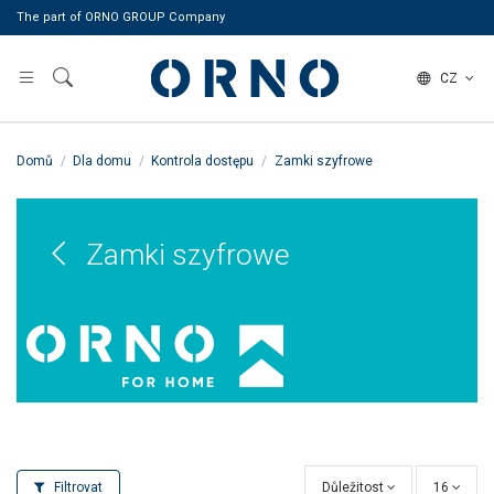
The part of ORNO GROUP Company
CZ
Domů
Dla domu
Kontrola dostępu
Zamki szyfrowe
Zamki szyfrowe
Filtrovat
Důležitost
16