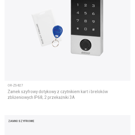
OR-ZS-827
Zamek szyfrowy dotykowy z czytnikiem kart i breloków
zbliżeniowych IP68, 2 przekaźniki 3A
ZAMKI SZYFROWE