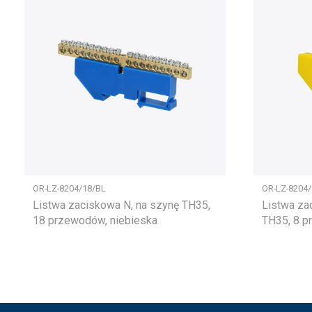
OR-LZ-8204/18/BL
OR-LZ-8204/
Listwa zaciskowa N, na szynę TH35,
Listwa za
18 przewodów, niebieska
TH35, 8 p