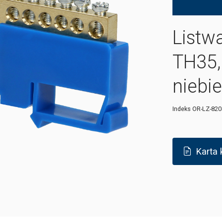
Listw
TH35,
niebi
Indeks
OR-LZ-820
Karta