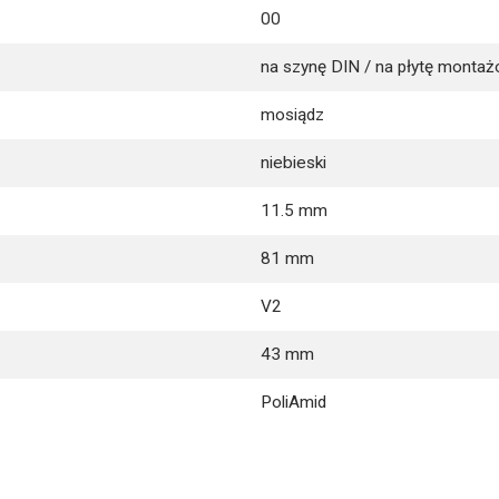
00
na szynę DIN / na płytę monta
mosiądz
niebieski
11.5 mm
81 mm
V2
43 mm
PoliAmid