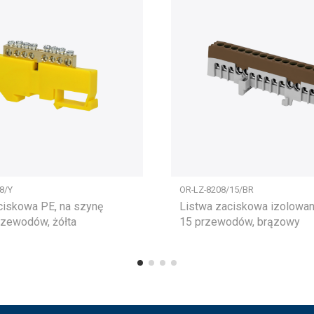
8/Y
OR-LZ-8208/15/BR
ciskowa PE, na szynę
Listwa zaciskowa izolowan
rzewodów, żółta
15 przewodów, brązowy