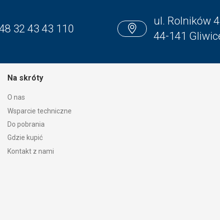
ul. Rolników 4
48 32 43 43 110
44-141 Gliwic
Na skróty
O nas
Wsparcie techniczne
Do pobrania
Gdzie kupić
Kontakt z nami