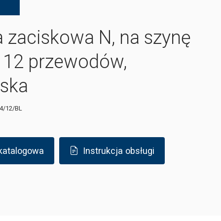
a zaciskowa N, na szynę
 12 przewodów,
eska
4/12/BL
 katalogowa
Instrukcja obsługi