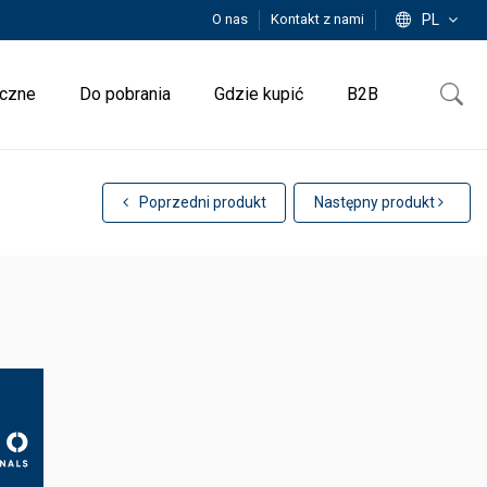
O nas
Kontakt z nami
PL
iczne
Do pobrania
Gdzie kupić
B2B
Poprzedni produkt
Następny produkt