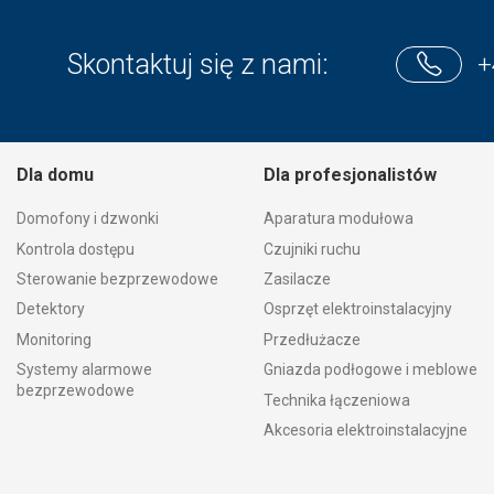
Skontaktuj się z nami:
+
Dla domu
Dla profesjonalistów
Domofony i dzwonki
Aparatura modułowa
Kontrola dostępu
Czujniki ruchu
Sterowanie bezprzewodowe
Zasilacze
Detektory
Osprzęt elektroinstalacyjny
Monitoring
Przedłużacze
Systemy alarmowe
Gniazda podłogowe i meblowe
bezprzewodowe
Technika łączeniowa
Akcesoria elektroinstalacyjne