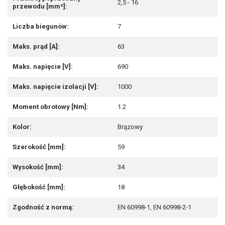
2,5 - 16
przewodu [mm²]:
Liczba biegunów:
7
Maks. prąd [A]:
63
Maks. napięcie [V]:
690
Maks. napięcie izolacji [V]:
1000
Moment obrotowy [Nm]:
1.2
Kolor:
Brązowy
Szerokość [mm]:
59
Wysokość [mm]:
34
Głębokość [mm]:
18
Zgodność z normą:
EN 60998-1, EN 60998-2-1