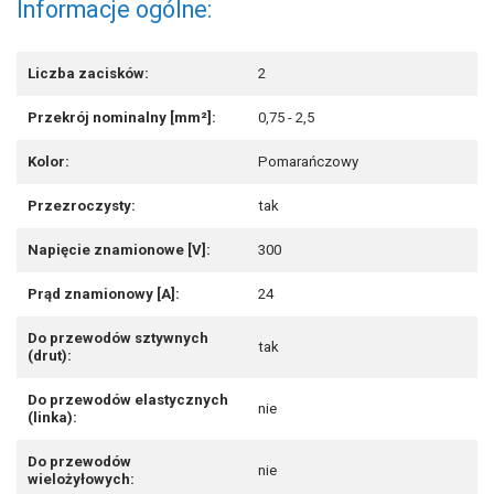
Informacje ogólne:
Liczba zacisków:
2
Przekrój nominalny [mm²]:
0,75 - 2,5
Kolor:
Pomarańczowy
Przezroczysty:
tak
Napięcie znamionowe [V]:
300
Prąd znamionowy [A]:
24
Do przewodów sztywnych
tak
(drut):
Do przewodów elastycznych
nie
(linka):
Do przewodów
nie
wielożyłowych: