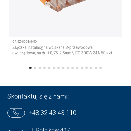
OR-SZ-8004/8/50
Złączka instalacyjna wciskana 8-przewodowa;
dwurzędowa; na drut 0,75-2,5mm²; IEC 300V/24A 50 szt.
Skontaktuj się z nami:
+48 32 43 43 110
ul. Rolników 437,