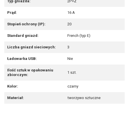
Typ gniazda:
2P+Z
Prąd:
16 A
Stopień ochrony (IP):
20
Standard gniazd:
French (typ E)
Liczba gniazd sieciowych:
3
Ładowarka USB:
Nie
Ilość sztuk w opakowaniu
1 szt.
zbiorczym:
Kolor:
czarny
Materiał:
tworzywo sztuczne