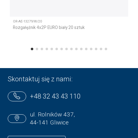
OR-AE-13279/W/20
Rozgałęźnik 4x2P EURO biały 20 sztuk
Skontaktuj się z nami:
+48 32 43 43 110
ul. Rolników 437,
44-141 Gliwice