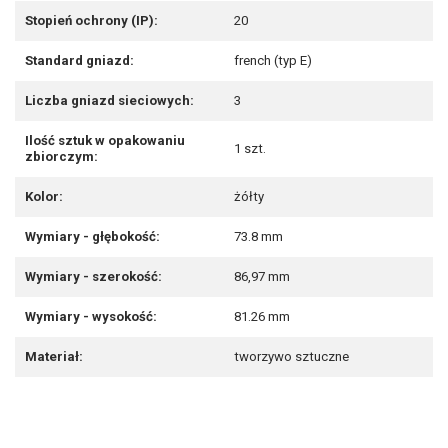
Stopień ochrony (IP):
20
Standard gniazd:
french (typ E)
Liczba gniazd sieciowych:
3
Ilość sztuk w opakowaniu
1 szt.
zbiorczym:
Kolor:
żółty
Wymiary - głębokość:
73.8 mm
Wymiary - szerokość:
86,97 mm
Wymiary - wysokość:
81.26 mm
Materiał:
tworzywo sztuczne