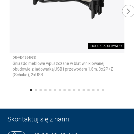
PRODUKT ARCHIWALNY
OR-AE-1364(GS)
Gniazdo meblowe wpuszczane w blat w niklowanej
obudowie z ładowarką USB i przewodem 1,8m, 3x2P+Z
(Schuko), 2xUSB
Skontaktuj się z nami: