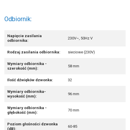
Odbiornik:
Napięcie zasilania
230V~, 50Hz V
odbiornika:
Rodzaj zasilania odbiornika:
sieciowe (230V)
Wymiary odbiornika -
58 mm
szerokość (mm):
Ilość dźwięków dzwonka:
32
Wymiary odbiornika-
96 mm
wysokość (mm):
Wymiary odbiornika -
70 mm
głębokość (mm):
Poziom głośności dzwonka
60-85
(dB):