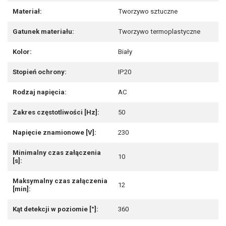
Materiał:
Tworzywo sztuczne
Gatunek materiału:
Tworzywo termoplastyczne
Kolor:
Biały
Stopień ochrony:
IP20
Rodzaj napięcia:
AC
Zakres częstotliwości [Hz]:
50
Napięcie znamionowe [V]:
230
Minimalny czas załączenia
10
[s]:
Maksymalny czas załączenia
12
[min]:
Kąt detekcji w poziomie [°]:
360