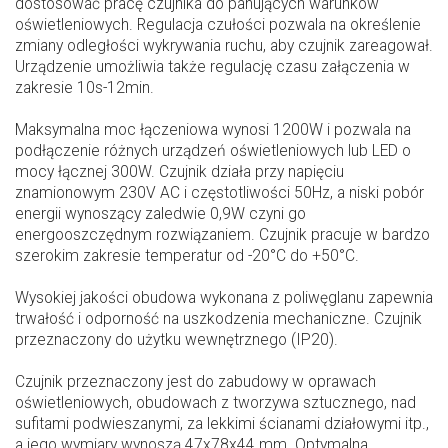
dostosować pracę czujnika do panujących warunków
oświetleniowych. Regulacja czułości pozwala na określenie
zmiany odległości wykrywania ruchu, aby czujnik zareagował.
Urządzenie umożliwia także regulację czasu załączenia w
zakresie 10s-12min.
Maksymalna moc łączeniowa wynosi 1200W i pozwala na
podłączenie różnych urządzeń oświetleniowych lub LED o
mocy łącznej 300W. Czujnik działa przy napięciu
znamionowym 230V AC i częstotliwości 50Hz, a niski pobór
energii wynoszący zaledwie 0,9W czyni go
energooszczędnym rozwiązaniem. Czujnik pracuje w bardzo
szerokim zakresie temperatur od -20°C do +50°C.
Wysokiej jakości obudowa wykonana z poliwęglanu zapewnia
trwałość i odporność na uszkodzenia mechaniczne. Czujnik
przeznaczony do użytku wewnętrznego (IP20).
Czujnik przeznaczony jest do zabudowy w oprawach
oświetleniowych, obudowach z tworzywa sztucznego, nad
sufitami podwieszanymi, za lekkimi ścianami działowymi itp.,
a jego wymiary wynoszą 47x78x44 mm. Optymalna