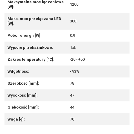
Maksymalna moc łączeniowa
1200
[W]:
Maks. moc przełączana LED
300
[W]:
Pobór energii [W]:
0.9
Wyjście przekaźnikowe:
Tak
Zakres temperatury [°C]:
-20 - +50
Wilgotność:
<93%
Szerokość [mm]:
78
Wysokość [mm]:
47
Głębokość [mm]:
44
Waga [g]:
70