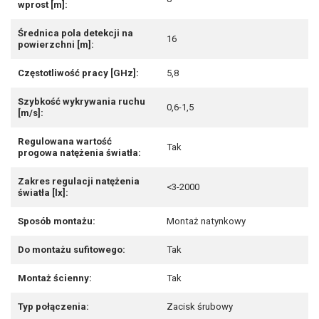
wprost [m]:
Średnica pola detekcji na
16
powierzchni [m]:
Częstotliwość pracy [GHz]:
5,8
Szybkość wykrywania ruchu
0,6-1,5
[m/s]:
Regulowana wartość
Tak
progowa natężenia światła:
Zakres regulacji natężenia
<3-2000
światła [lx]:
Sposób montażu:
Montaż natynkowy
Do montażu sufitowego:
Tak
Montaż ścienny:
Tak
Typ połączenia:
Zacisk śrubowy