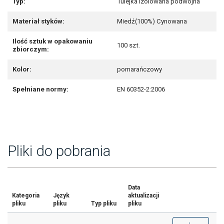
Typ:
Tulejka izolowana podwójna
Materiał styków:
Miedź(100%) Cynowana
Ilość sztuk w opakowaniu
100 szt.
zbiorczym:
Kolor:
pomarańczowy
Spełniane normy:
EN 60352-2:2006
Pliki do pobrania
Data
Kategoria
Język
aktualizacji
pliku
pliku
Typ pliku
pliku