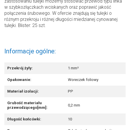
zastosowaniu tulejki możemy stosować przewód typu linka
w szybkozłączkach wciskanych oraz poprawić jakość
połączenia śrubowego. W ofercie znajdują się tulejki o
różnym przekroju i różnej długości miedzianej cynowanej
tulejki. Blister: 25 szt.
Informacje ogólne:
Przekrój żyły:
1 mm²
Opakowanie:
Woreczek foliowy
Materiał izolacji:
PP
Grubość materiału
0,2 mm
przewodzącego[mm]:
Długość końcówki:
10