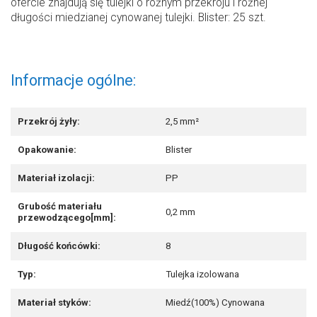
ofercie znajdują się tulejki o różnym przekroju i różnej
długości miedzianej cynowanej tulejki. Blister: 25 szt.
Informacje ogólne:
Przekrój żyły:
2,5 mm²
Opakowanie:
Blister
Materiał izolacji:
PP
Grubość materiału
0,2 mm
przewodzącego[mm]:
Długość końcówki:
8
Typ:
Tulejka izolowana
Materiał styków:
Miedź(100%) Cynowana