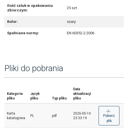
Ilość sztuk w opakowaniu
25 szt.
zbiorczym:
Kolor:
szary
Spełniane normy:
EN 60352-2:2006
Pliki do pobrania
Data
Kategoria
Język
aktualizacji
pliku
pliku
Typ pliku
pliku
Karta
2026-05-10
PL
pdf
Pobierz
katalogowa
23:33:19
plik