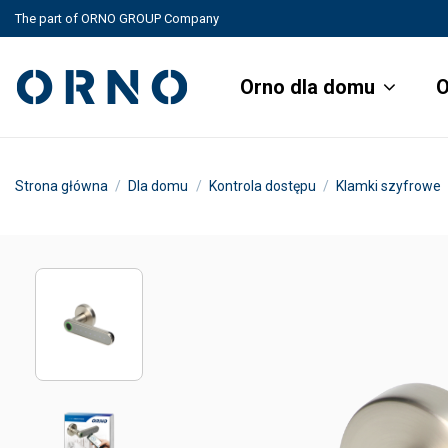
The part of ORNO GROUP Company
Orno dla domu
O
Strona główna
Dla domu
Kontrola dostępu
Klamki szyfrowe