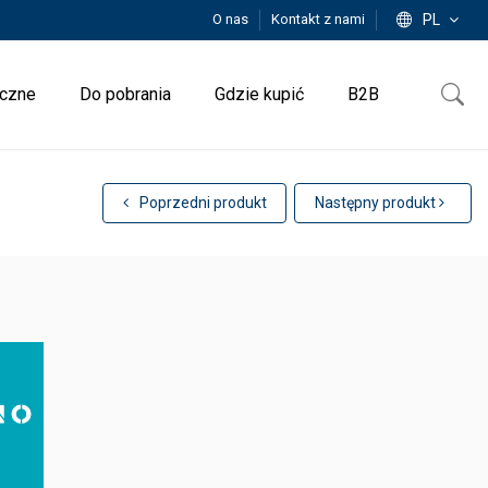
O nas
Kontakt z nami
PL
iczne
Do pobrania
Gdzie kupić
B2B
Poprzedni produkt
Następny produkt