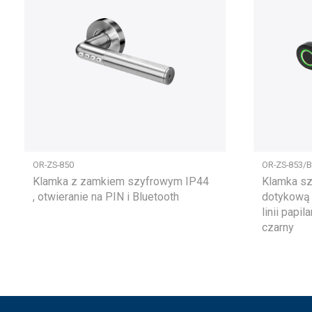
OR-ZS-850
OR-ZS-853/B
Klamka z zamkiem szyfrowym IP44
Klamka sz
, otwieranie na PIN i Bluetooth
dotykową i
linii papil
czarny