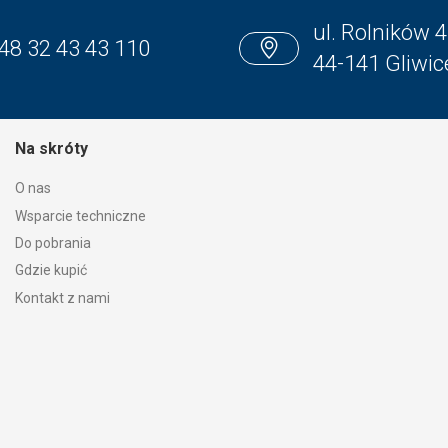
ul. Rolników 4
48 32 43 43 110
44-141 Gliwic
Na skróty
O nas
Wsparcie techniczne
Do pobrania
Gdzie kupić
Kontakt z nami