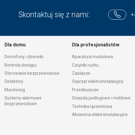
Skontaktuj się z nami:
+
Dla domu
Dla profesjonalistów
Domofony i dzwonki
Aparatura modułowa
Kontrola dostępu
Czujniki ruchu
Sterowanie bezprzewodowe
Zasilacze
Detektory
Osprzęt elektroinstalacyjny
Monitoring
Przedłużacze
Systemy alarmowe
Gniazda podłogowe i meblowe
bezprzewodowe
Technika łączeniowa
Akcesoria elektroinstalacyjne