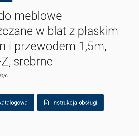
do meblowe
czane w blat z płaskim
m i przewodem 1,5m,
Z, srebrne
37/G
 katalogowa
Instrukcja obsługi