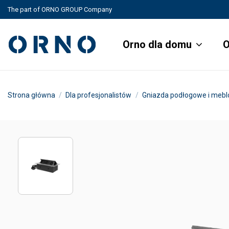
The part of ORNO GROUP Company
Orno dla domu
O
Strona główna
Dla profesjonalistów
Gniazda podłogowe i meb