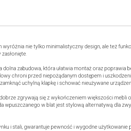
wyróżnia nie tylko minimalistyczny design, ale też fun
y zasłonięte.
dolna zabudowa, która ułatwia montaż oraz poprawia be
lowy chroni przed niepożądanym dostępem i uszkodzeni
amknąć uchylną klapkę i schować nieużywane urządzeni
brze zgrywają się z wykończeniem większości mebli ora
 wpuszczanego w blat jest stylową alternatywą dla zwykł
nku i stali, gwarantuje pewność i wygodne użytkowanie p