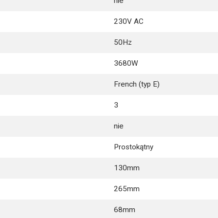
nie
230V AC
50Hz
3680W
French (typ E)
3
nie
Prostokątny
130mm
265mm
68mm