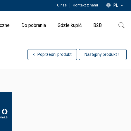
O nas
Kontakt z nami
PL
iczne
Do pobrania
Gdzie kupić
B2B
Poprzedni produkt
Następny produkt