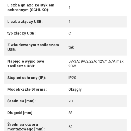
Liczba gniazd ze stykiem
1
ochronnym (SCHUKO):
Liczba złączy USB:
1
typ złączy USB:
C
Z wbudowanym zasilaczem
tak
USB:
Napięcie wyjściowe
5V/3A; 9V/2,22A; 12V/1,67A max
zasilacza USB:
20W
Stopień ochrony (IP):
IP20
Model/kształt/forma:
Okrągły
Średnica [mm]:
70
Długość [mm]:
83
Średnica otworu
62
montażowego [mm]: