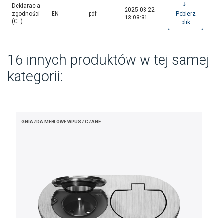
Deklaracja
2025-08-22
zgodności
EN
pdf
Pobierz
13:03:31
(CE)
plik
16 innych produktów w tej samej
kategorii:
GNIAZDA MEBLOWE WPUSZCZANE