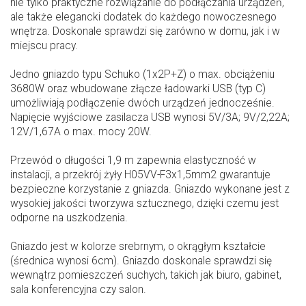
nie tylko praktyczne rozwiązanie do podłączania urządzeń,
ale także elegancki dodatek do każdego nowoczesnego
wnętrza. Doskonale sprawdzi się zarówno w domu, jak i w
miejscu pracy.
Jedno gniazdo typu Schuko (1x2P+Z) o max. obciążeniu
3680W oraz wbudowane złącze ładowarki USB (typ C)
umożliwiają podłączenie dwóch urządzeń jednocześnie.
Napięcie wyjściowe zasilacza USB wynosi 5V/3A; 9V/2,22A;
12V/1,67A o max. mocy 20W.
Przewód o długości 1,9 m zapewnia elastyczność w
instalacji, a przekrój żyły H05VV-F3x1,5mm2 gwarantuje
bezpieczne korzystanie z gniazda. Gniazdo wykonane jest z
wysokiej jakości tworzywa sztucznego, dzięki czemu jest
odporne na uszkodzenia.
Gniazdo jest w kolorze srebrnym, o okrągłym kształcie
(średnica wynosi 6cm). Gniazdo doskonale sprawdzi się
wewnątrz pomieszczeń suchych, takich jak biuro, gabinet,
sala konferencyjna czy salon.