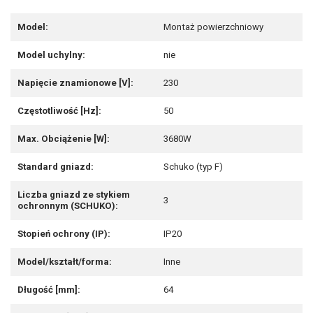
Model:
Montaż powierzchniowy
Model uchylny:
nie
Napięcie znamionowe [V]:
230
Częstotliwość [Hz]:
50
Max. Obciążenie [W]:
3680W
Standard gniazd:
Schuko (typ F)
Liczba gniazd ze stykiem
3
ochronnym (SCHUKO):
Stopień ochrony (IP):
IP20
Model/kształt/forma:
Inne
Długość [mm]:
64