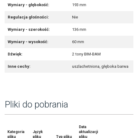
Wymiary - głębokość:
193 mm
Regulacja głośności:
Nie
Wymiary - szerokość:
136 mm
Wymiary - wysokość:
60 mm
Dźwięk:
2 tony BIM-BAM
Inne cechy:
uszlachetniona, głęboka barwa
Pliki do pobrania
Data
Kategoria
Język
aktualizacji
pliku
pliku
Typ pliku
pliku