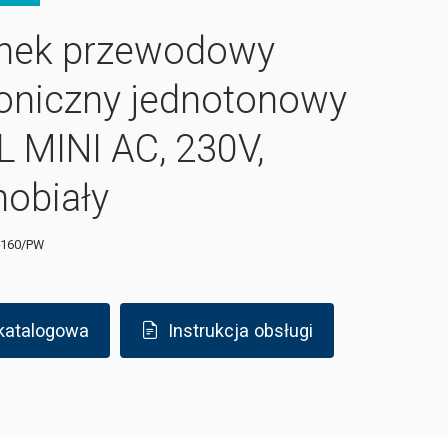
nek przewodowy
roniczny jednotonowy
L MINI AC, 230V,
nobiały
-160/PW
 katalogowa
Instrukcja obsługi