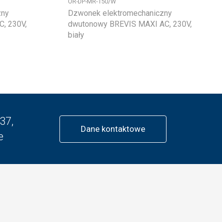
OR-DP-MR-150/W
zny
Dzwonek elektromechaniczny
, 230V,
dwutonowy BREVIS MAXI AC, 230V,
biały
37,
Dane kontaktowe
e