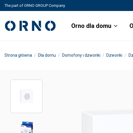
The part of ORNO GROUP Company
Orno dla domu
O
Strona główna
Dla domu
Domofony i dzwonki
Dzwonki
D