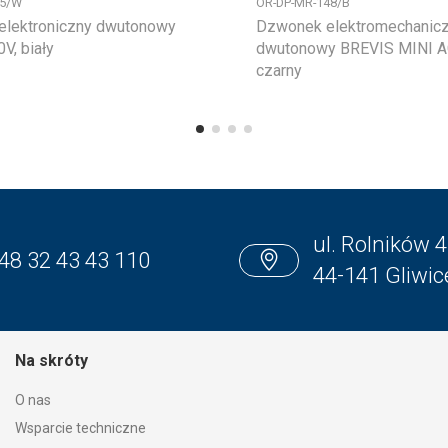
45/W
OR-DP-MR-148/B
lektroniczny dwutonowy
Dzwonek elektromechanic
V, biały
dwutonowy BREVIS MINI AC
czarny
ul. Rolników 4
48 32 43 43 110
44-141 Gliwic
Na skróty
O nas
Wsparcie techniczne