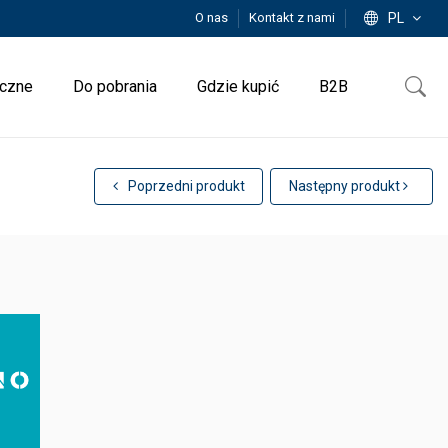
O nas
Kontakt z nami
PL
iczne
Do pobrania
Gdzie kupić
B2B
Poprzedni produkt
Następny produkt