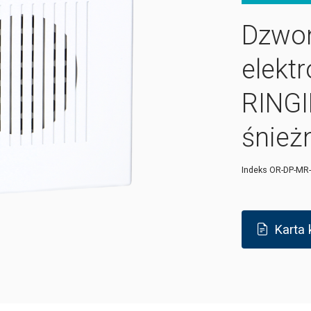
Dzwo
elekt
RINGI
śnież
Indeks
OR-DP-MR
Karta